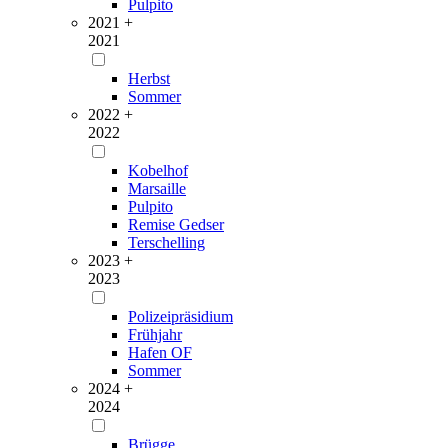
Pulpito
2021 +
2021
Herbst
Sommer
2022 +
2022
Kobelhof
Marsaille
Pulpito
Remise Gedser
Terschelling
2023 +
2023
Polizeipräsidium
Frühjahr
Hafen OF
Sommer
2024 +
2024
Brügge