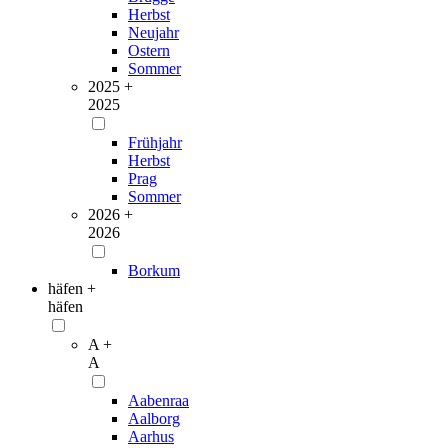
Herbst
Neujahr
Ostern
Sommer
2025 +
2025
Frühjahr
Herbst
Prag
Sommer
2026 +
2026
Borkum
häfen +
häfen
A +
A
Aabenraa
Aalborg
Aarhus