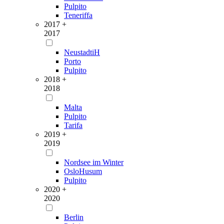
Pulpito
Teneriffa
2017 +
2017
NeustadtiH
Porto
Pulpito
2018 +
2018
Malta
Pulpito
Tarifa
2019 +
2019
Nordsee im Winter
OsloHusum
Pulpito
2020 +
2020
Berlin