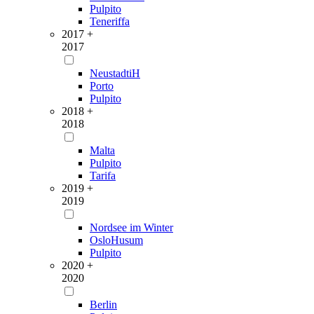
Pulpito
Teneriffa
2017 +
2017
NeustadtiH
Porto
Pulpito
2018 +
2018
Malta
Pulpito
Tarifa
2019 +
2019
Nordsee im Winter
OsloHusum
Pulpito
2020 +
2020
Berlin