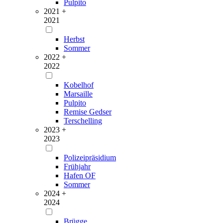
Pulpito
2021 +
2021
Herbst
Sommer
2022 +
2022
Kobelhof
Marsaille
Pulpito
Remise Gedser
Terschelling
2023 +
2023
Polizeipräsidium
Frühjahr
Hafen OF
Sommer
2024 +
2024
Brügge