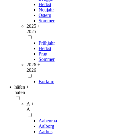
Herbst
Neujahr
Ostern
Sommer
2025 +
2025
Frühjahr
Herbst
Prag
Sommer
2026 +
2026
Borkum
häfen +
häfen
A +
A
Aabenraa
Aalborg
Aarhus