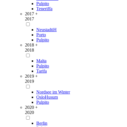
Pulpito
Teneriffa
2017 +
2017
NeustadtiH
Porto
Pulpito
2018 +
2018
Malta
Pulpito
Tarifa
2019 +
2019
Nordsee im Winter
OsloHusum
Pulpito
2020 +
2020
Berlin