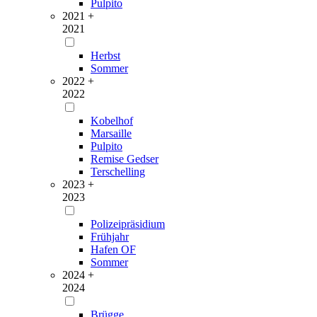
Pulpito
2021 +
2021
Herbst
Sommer
2022 +
2022
Kobelhof
Marsaille
Pulpito
Remise Gedser
Terschelling
2023 +
2023
Polizeipräsidium
Frühjahr
Hafen OF
Sommer
2024 +
2024
Brügge