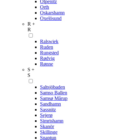
Olpenitz
Orth
Oskarshamn
Oxelösund
R +
R
Ralswiek
Ruden
Rungsted
Rødvig
Rønne
S +
S
Saltsjöbaden
Samso Ballen
Samsø Mårup
Sandhamn
Sassnitz
Sejerø
Simrishamn
Skanör
Skillinge
Snaptun