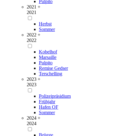
Pulpito
2021 +
2021
Herbst
Sommer
2022 +
2022
Kobelhof
Marsaille
Pulpito
Remise Gedser
Terschelling
2023 +
2023
Polizeipräsidium
Frühjahr
Hafen OF
Sommer
2024 +
2024
Brügge