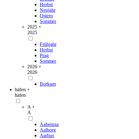
Herbst
Neujahr
Ostern
Sommer
2025 +
2025
Frühjahr
Herbst
Prag
Sommer
2026 +
2026
Borkum
häfen +
häfen
A +
A
Aabenraa
Aalborg
Aarhus