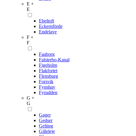
E +
E
Ebeltoft
Eckernförde
Endelave
F +
F
Faaborg
Falsterbo-Kanal
Figeholm
Flakfortet
Flensburg
Forsvik
Fynshav
Fyrudden
G +
G
Gager
Gedser
Gelting
Gilleleje