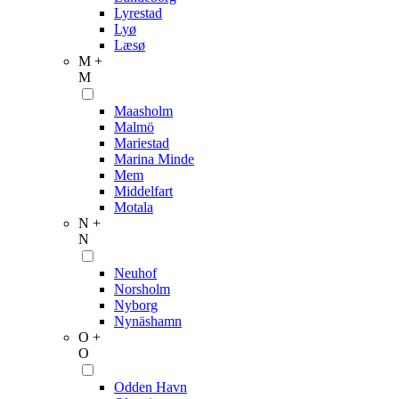
Lyrestad
Lyø
Læsø
M +
M
Maasholm
Malmö
Mariestad
Marina Minde
Mem
Middelfart
Motala
N +
N
Neuhof
Norsholm
Nyborg
Nynäshamn
O +
O
Odden Havn