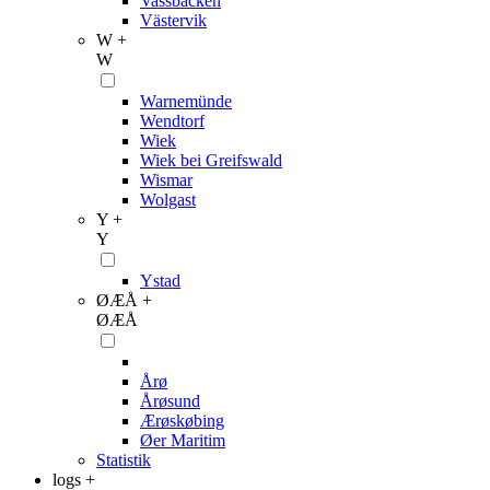
Vassbacken
Västervik
W +
W
Warnemünde
Wendtorf
Wiek
Wiek bei Greifswald
Wismar
Wolgast
Y +
Y
Ystad
ØÆÅ +
ØÆÅ
Årø
Årøsund
Ærøskøbing
Øer Maritim
Statistik
logs +