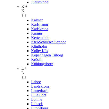
Juelsminde
K +
K
Kalmar
Karlshamn
Karlskrona
Karnin
Kerteminde
Kiel-Schilksee/Strande
Klintholm
Kolby Kås
Kopenhagen Tuborg
Kröslin
Kühlungsborn
L +
L
Laboe
Landskrona
Lauterbach
Lilla Edet
Lohme
Lübeck
Lundeborg