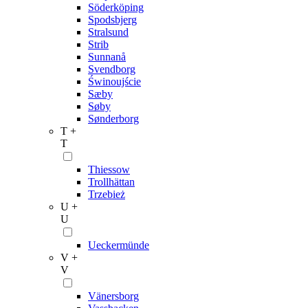
Söderköping
Spodsbjerg
Stralsund
Strib
Sunnanå
Svendborg
Świnoujście
Sæby
Søby
Sønderborg
T +
T
Thiessow
Trollhättan
Trzebież
U +
U
Ueckermünde
V +
V
Vänersborg