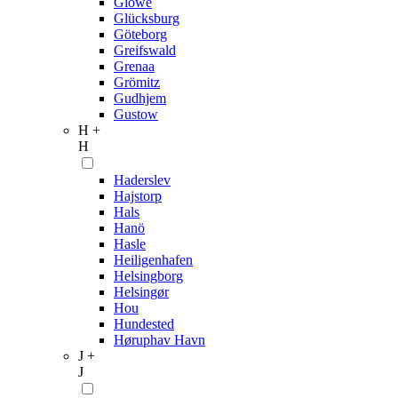
Glowe
Glücksburg
Göteborg
Greifswald
Grenaa
Grömitz
Gudhjem
Gustow
H +
H
Haderslev
Hajstorp
Hals
Hanö
Hasle
Heiligenhafen
Helsingborg
Helsingør
Hou
Hundested
Høruphav Havn
J +
J