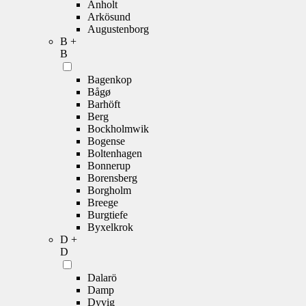
Anholt
Arkösund
Augustenborg
B +
B
Bagenkop
Bågø
Barhöft
Berg
Bockholmwik
Bogense
Boltenhagen
Bonnerup
Borensberg
Borgholm
Breege
Burgtiefe
Byxelkrok
D +
D
Dalarö
Damp
Dyvig