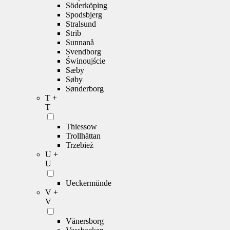
Söderköping
Spodsbjerg
Stralsund
Strib
Sunnanå
Svendborg
Świnoujście
Sæby
Søby
Sønderborg
T +
T
Thiessow
Trollhättan
Trzebież
U +
U
Ueckermünde
V +
V
Vänersborg