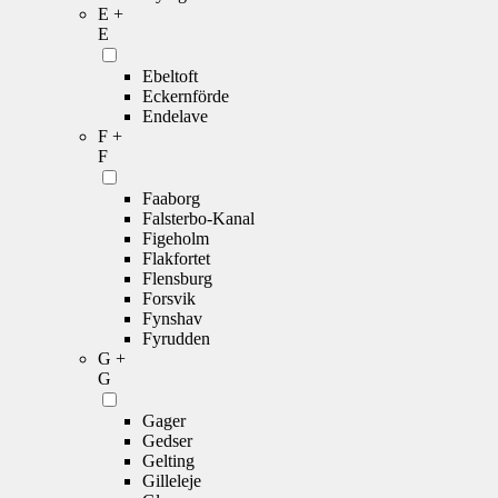
E +
E
Ebeltoft
Eckernförde
Endelave
F +
F
Faaborg
Falsterbo-Kanal
Figeholm
Flakfortet
Flensburg
Forsvik
Fynshav
Fyrudden
G +
G
Gager
Gedser
Gelting
Gilleleje