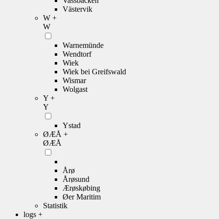
Vassbacken
Västervik
W +
W
Warnemünde
Wendtorf
Wiek
Wiek bei Greifswald
Wismar
Wolgast
Y +
Y
Ystad
ØÆÅ +
ØÆÅ
Årø
Årøsund
Ærøskøbing
Øer Maritim
Statistik
logs +