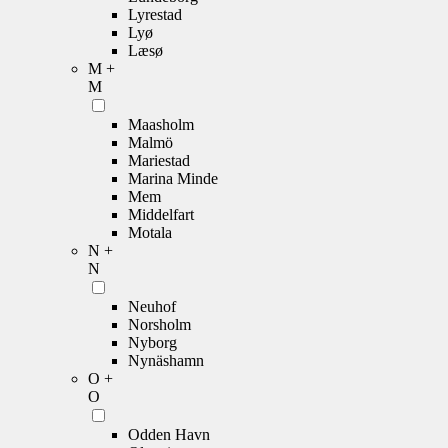
Lyrestad
Lyø
Læsø
M +
M
Maasholm
Malmö
Mariestad
Marina Minde
Mem
Middelfart
Motala
N +
N
Neuhof
Norsholm
Nyborg
Nynäshamn
O +
O
Odden Havn