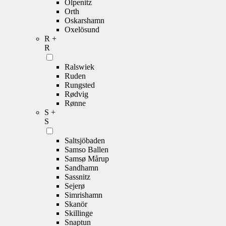
Olpenitz
Orth
Oskarshamn
Oxelösund
R +
R
Ralswiek
Ruden
Rungsted
Rødvig
Rønne
S +
S
Saltsjöbaden
Samso Ballen
Samsø Mårup
Sandhamn
Sassnitz
Sejerø
Simrishamn
Skanör
Skillinge
Snaptun