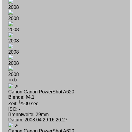
2008
2008
2008
2008
2008
2008
2008
×
ⓘ
↗
Canon Canon PowerShot A620
Blende: f/4.1
1
Zeit:
/500 sec
ISO: -
Brenntweite: 29mm
Datum: 2008:04:29 16:20:27
↗
Canon Canon PowerShot A620