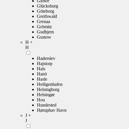
Glowe
Glücksburg
Göteborg
Greifswald
Grenaa
Grömitz
Gudhjem
Gustow
H +
H
Haderslev
Hajstorp
Hals
Hanö
Hasle
Heiligenhafen
Helsingborg
Helsingør
Hou
Hundested
Høruphav Havn
J +
J