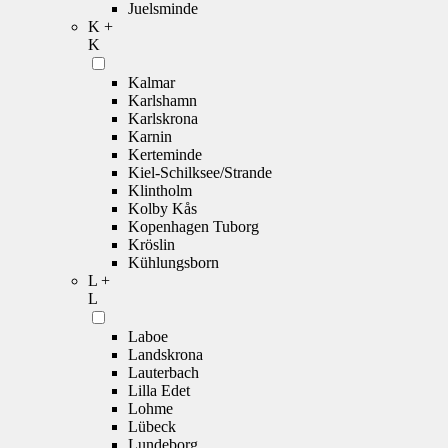
Juelsminde
K +
K
Kalmar
Karlshamn
Karlskrona
Karnin
Kerteminde
Kiel-Schilksee/Strande
Klintholm
Kolby Kås
Kopenhagen Tuborg
Kröslin
Kühlungsborn
L +
L
Laboe
Landskrona
Lauterbach
Lilla Edet
Lohme
Lübeck
Lundeborg