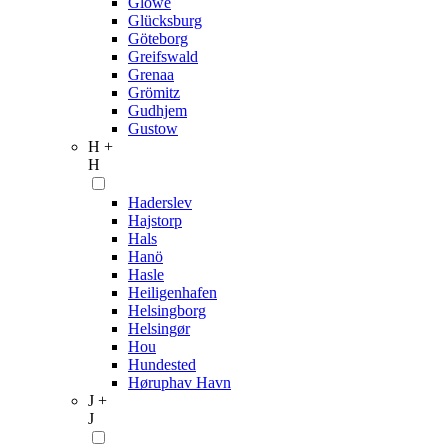
Glowe
Glücksburg
Göteborg
Greifswald
Grenaa
Grömitz
Gudhjem
Gustow
H +
H
Haderslev
Hajstorp
Hals
Hanö
Hasle
Heiligenhafen
Helsingborg
Helsingør
Hou
Hundested
Høruphav Havn
J +
J