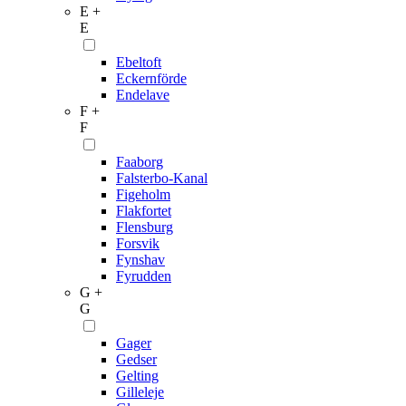
E +
E
Ebeltoft
Eckernförde
Endelave
F +
F
Faaborg
Falsterbo-Kanal
Figeholm
Flakfortet
Flensburg
Forsvik
Fynshav
Fyrudden
G +
G
Gager
Gedser
Gelting
Gilleleje