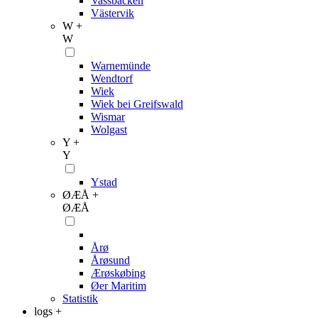
Vassbacken
Västervik
W +
W
Warnemünde
Wendtorf
Wiek
Wiek bei Greifswald
Wismar
Wolgast
Y +
Y
Ystad
ØÆÅ +
ØÆÅ
Årø
Årøsund
Ærøskøbing
Øer Maritim
Statistik
logs +