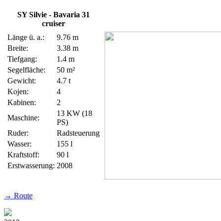
SY Silvie - Bavaria 31
cruiser
Länge ü. a.:
9.76 m
Breite:
3.38 m
Tiefgang:
1.4 m
Segelfläche:
50 m²
Gewicht:
4.7 t
Kojen:
4
Kabinen:
2
13 KW (18
Maschine:
PS)
Ruder:
Radsteuerung
Wasser:
155 l
Kraftstoff:
90 l
Erstwasserung:
2008
→ Route