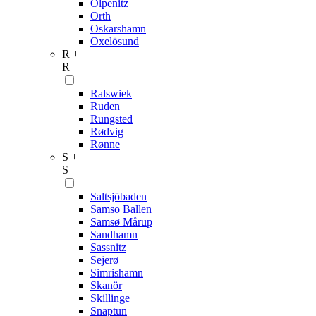
Olpenitz
Orth
Oskarshamn
Oxelösund
R +
R
Ralswiek
Ruden
Rungsted
Rødvig
Rønne
S +
S
Saltsjöbaden
Samso Ballen
Samsø Mårup
Sandhamn
Sassnitz
Sejerø
Simrishamn
Skanör
Skillinge
Snaptun