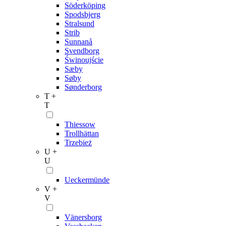
Söderköping
Spodsbjerg
Stralsund
Strib
Sunnanå
Svendborg
Świnoujście
Sæby
Søby
Sønderborg
T +
T
Thiessow
Trollhättan
Trzebież
U +
U
Ueckermünde
V +
V
Vänersborg