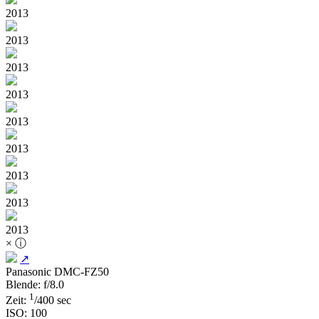
2013
2013
2013
2013
2013
2013
2013
2013
2013
×
ⓘ
↗
Panasonic DMC-FZ50
Blende: f/8.0
1
Zeit:
/400 sec
ISO: 100