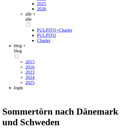
2025
2026
alle +
alle
PULPITO+Charter
PULPITO
Charter
blog +
blog
2015
2016
2023
2024
2025
login
Sommertörn nach Dänemark
und Schweden