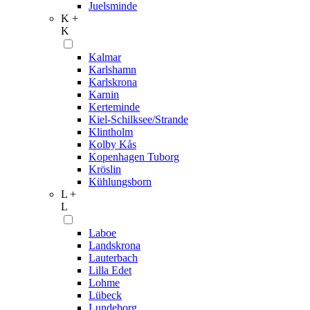
Juelsminde
K +
K
Kalmar
Karlshamn
Karlskrona
Karnin
Kerteminde
Kiel-Schilksee/Strande
Klintholm
Kolby Kås
Kopenhagen Tuborg
Kröslin
Kühlungsborn
L +
L
Laboe
Landskrona
Lauterbach
Lilla Edet
Lohme
Lübeck
Lundeborg