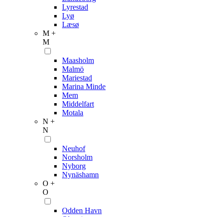
Lyrestad
Lyø
Læsø
M +
M
Maasholm
Malmö
Mariestad
Marina Minde
Mem
Middelfart
Motala
N +
N
Neuhof
Norsholm
Nyborg
Nynäshamn
O +
O
Odden Havn