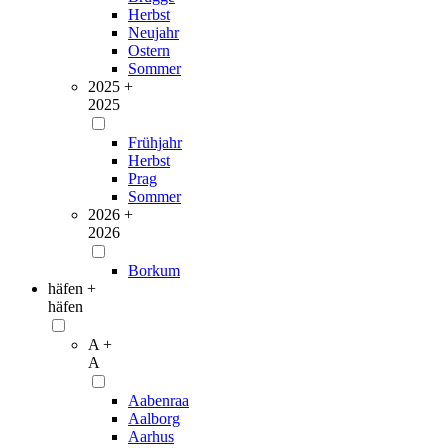
Herbst
Neujahr
Ostern
Sommer
2025 +
2025
Frühjahr
Herbst
Prag
Sommer
2026 +
2026
Borkum
häfen +
häfen
A +
A
Aabenraa
Aalborg
Aarhus