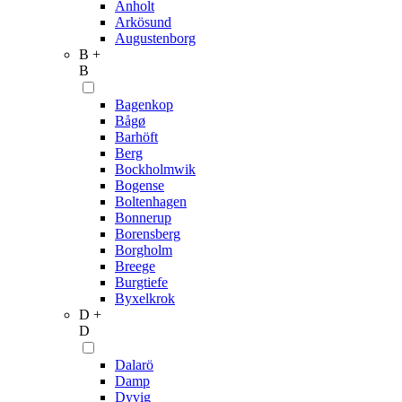
Anholt
Arkösund
Augustenborg
B +
B
Bagenkop
Bågø
Barhöft
Berg
Bockholmwik
Bogense
Boltenhagen
Bonnerup
Borensberg
Borgholm
Breege
Burgtiefe
Byxelkrok
D +
D
Dalarö
Damp
Dyvig