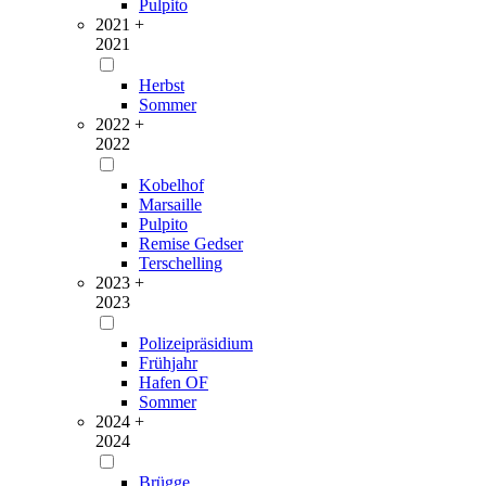
Pulpito
2021 +
2021
Herbst
Sommer
2022 +
2022
Kobelhof
Marsaille
Pulpito
Remise Gedser
Terschelling
2023 +
2023
Polizeipräsidium
Frühjahr
Hafen OF
Sommer
2024 +
2024
Brügge